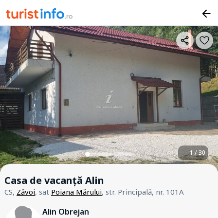
1 / 30
Casa de vacanță Alin
CS,
Zăvoi
, sat
Poiana Mărului
, str. Principală, nr. 101A
Alin Obrejan