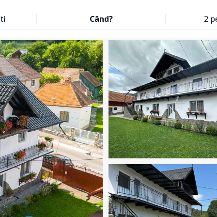
ti
Când?
2 p