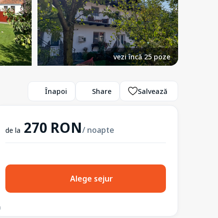
vezi încă 25 poze
Înapoi
Share
Salvează
270 RON
/ noapte
de la
Alege sejur
3