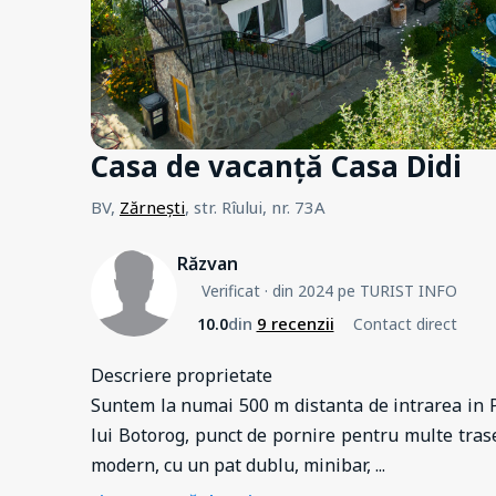
Casa de vacanță Casa Didi
BV,
Zărnești
, str. Rîului, nr. 73A
Răzvan
Verificat
· din 2024 pe TURIST INFO
din
9 recenzii
10.0
Contact direct
Descriere proprietate
Suntem la numai 500 m distanta de intrarea in P
lui Botorog, punct de pornire pentru multe tr
modern, cu un pat dublu, minibar,
...