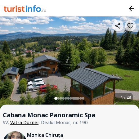
1 / 28
Cabana Monac Panoramic Spa
SV,
Vatra Dornei
, Dealul Monac, nr. 190
Monica Chiruța