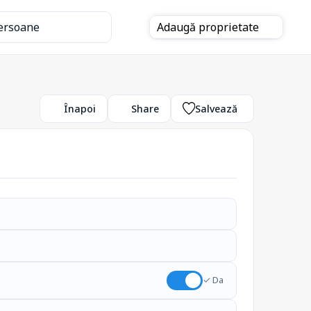
ersoane
Adaugă
proprietate
Înapoi
Share
Salvează
✓ Da