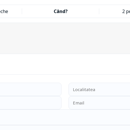
eche
Când?
2 p