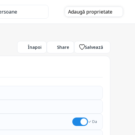
ersoane
Adaugă
proprietate
Înapoi
Share
Salvează
✓ Da