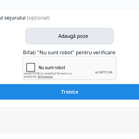
ul sejurului
(opțional)
Adaugă poze
Bifați "Nu sunt robot" pentru verificare:
Trimite