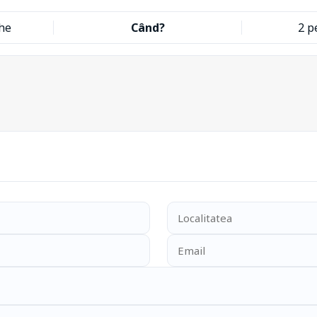
he
Când?
2 p