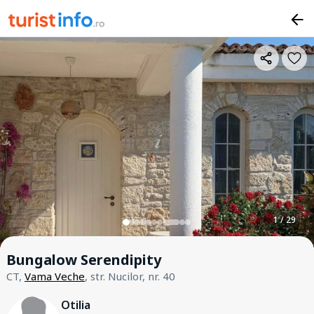
1 / 29
Bungalow Serendipity
CT,
Vama Veche
, str. Nucilor, nr. 40
Otilia