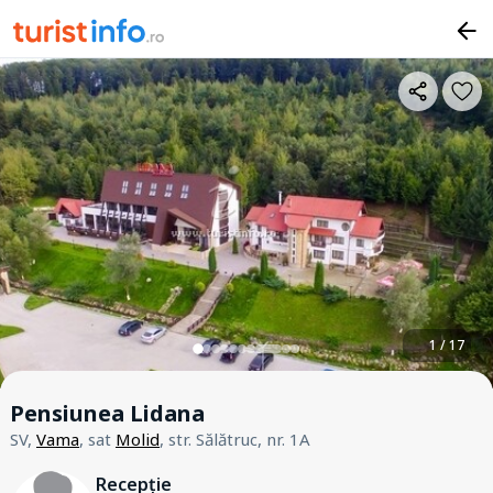
1 / 17
Pensiunea Lidana
SV,
Vama
, sat
Molid
, str. Sălătruc, nr. 1A
Recepție