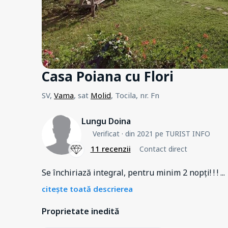
Casa Poiana cu Flori
SV,
Vama
, sat
Molid
, Tocila, nr. Fn
Lungu Doina
Verificat
· din 2021 pe TURIST INFO
11 recenzii
Contact direct
Se închiriază integral, pentru minim 2 nopți! ! !
...
citește toată descrierea
Proprietate inedită