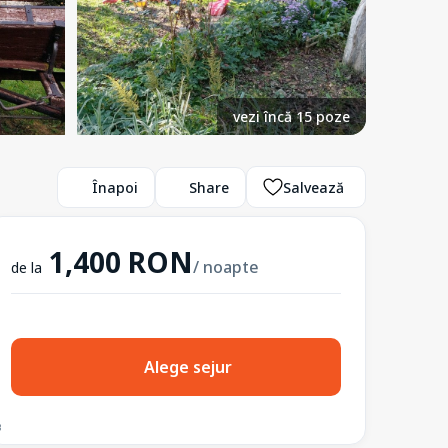
vezi încă 15 poze
Înapoi
Share
Salvează
1,400 RON
/ noapte
de la
Alege sejur
3