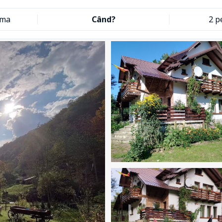
ama
Când?
2 p