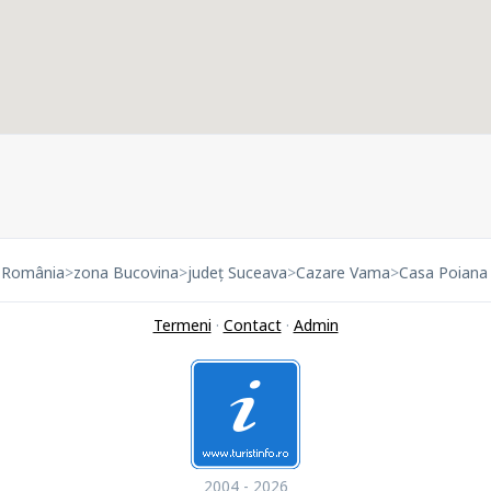
 România
>
zona Bucovina
>
județ Suceava
>
Cazare Vama
>
Casa Poiana 
Termeni
·
Contact
·
Admin
2004 - 2026