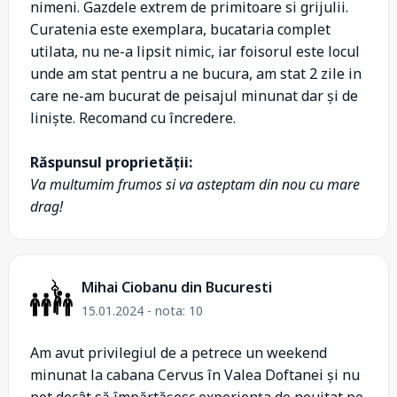
nimeni. Gazdele extrem de primitoare si grijulii.
Curatenia este exemplara, bucataria complet
utilata, nu ne-a lipsit nimic, iar foisorul este locul
unde am stat pentru a ne bucura, am stat 2 zile in
care ne-am bucurat de peisajul minunat dar și de
liniște. Recomand cu încredere.
Răspunsul proprietății:
Va multumim frumos si va asteptam din nou cu mare
drag!
Mihai Ciobanu din Bucuresti
15.01.2024 - nota: 10
Am avut privilegiul de a petrece un weekend
minunat la cabana Cervus în Valea Doftanei și nu
pot decât să împărtășesc experiența de neuitat pe