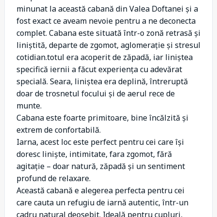
minunat la această cabană din Valea Doftanei și a
fost exact ce aveam nevoie pentru a ne deconecta
complet. Cabana este situată într-o zonă retrasă și
liniștită, departe de zgomot, aglomerație și stresul
cotidian.totul era acoperit de zăpadă, iar liniștea
specifică iernii a făcut experiența cu adevărat
specială. Seara, liniștea era deplină, întreruptă
doar de trosnetul focului și de aerul rece de
munte.
Cabana este foarte primitoare, bine încălzită și
extrem de confortabilă.
Iarna, acest loc este perfect pentru cei care își
doresc liniște, intimitate, fara zgomot, fără
agitație – doar natură, zăpadă și un sentiment
profund de relaxare.
Această cabană e alegerea perfecta pentru cei
care cauta un refugiu de iarnă autentic, într-un
cadru natural deosebit. Ideală pentru cupluri,