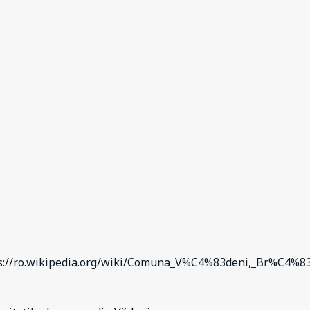
ps://ro.wikipedia.org/wiki/Comuna_V%C4%83deni,_Br%C4%83