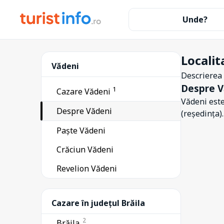
Unde?
Localit
Vădeni
Descrierea l
Despre V
1
Cazare Vădeni
Vădeni este
Despre Vădeni
(reședința)
Paște Vădeni
Crăciun Vădeni
Revelion Vădeni
Cazare în județul Brăila
2
Brăila