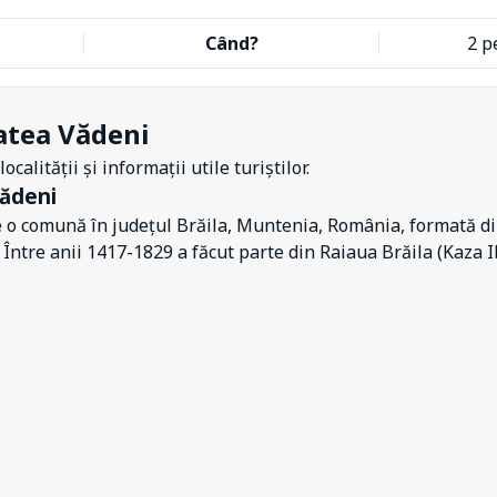
Când?
2 p
atea Vădeni
ocalității și informații utile turiștilor.
ădeni
 o comună în județul Brăila, Muntenia, România, formată din
. Între anii 1417-1829 a făcut parte din Raiaua Brăila (Kaza 