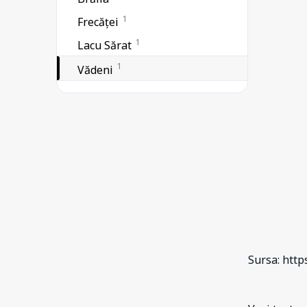
1
Frecăței
1
Lacu Sărat
1
Vădeni
Sursa: htt