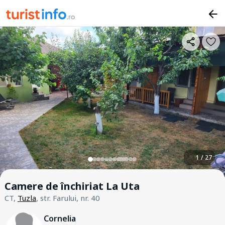
1 / 27
Camere de închiriat La Uta
CT,
Tuzla
, str. Farului, nr. 40
Cornelia