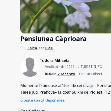
Pensiunea Căprioara
PH,
Talea
, sat
Plaiu
Tudora Mihaela
Verificat
· din 2011 pe TURIST INFO
din
2 recenzii
10.0
Contact direct
Momente frumoase alături de cei dragi – Pensiu
Talea jud. Prahova– la doar 56 km de Ploiesti, 1
citește toată descrierea
Ce vă oferim