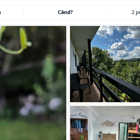
a
Când?
2 p