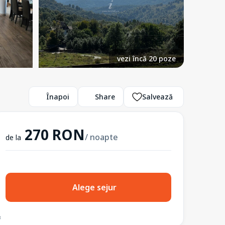
vezi încă 20 poze
Înapoi
Share
Salvează
270 RON
/ noapte
de la
Alege sejur
3