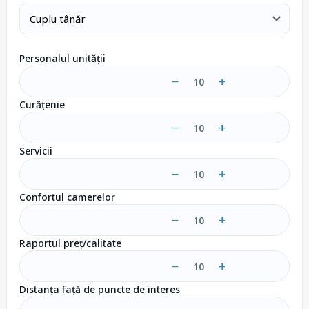
Personalul unității
−
+
10
Curățenie
−
+
10
Servicii
−
+
10
Confortul camerelor
−
+
10
Raportul preț/calitate
−
+
10
Distanța față de puncte de interes