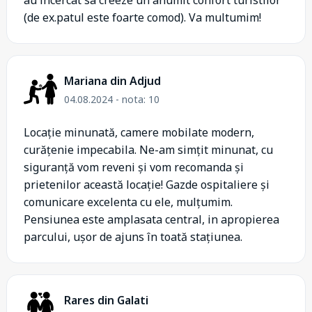
au incercat sa creeze un anumit confort turistilor
(de ex.patul este foarte comod). Va multumim!
Mariana din Adjud
04.08.2024 - nota: 10
Locație minunată, camere mobilate modern,
curățenie impecabila. Ne-am simțit minunat, cu
siguranță vom reveni și vom recomanda și
prietenilor această locație! Gazde ospitaliere și
comunicare excelenta cu ele, mulțumim.
Pensiunea este amplasata central, in apropierea
parcului, ușor de ajuns în toată stațiunea.
Rares din Galati