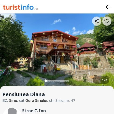
1 / 26
Pensiunea Diana
BZ,
Siriu
, sat
Gura Siriului
, str. Siriu, nr. 47
Stroe C. Ion