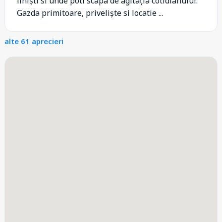
liniști si unde poti scapa de agitația cotidianului.
Gazda primitoare, priveliște si locatie ...
alte 61 aprecieri