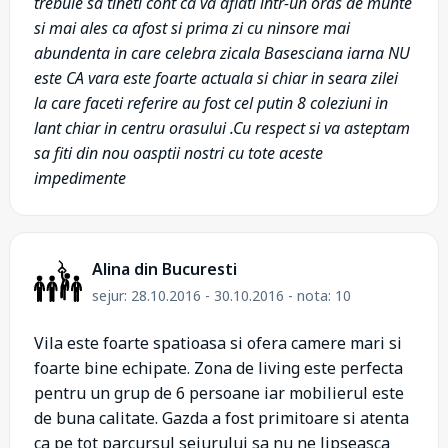
trebuie sa tineti cont ca va aflati intr-un oras de munte
si mai ales ca afost si prima zi cu ninsore mai
abundenta in care celebra zicala Basesciana iarna NU
este CA vara este foarte actuala si chiar in seara zilei
la care faceti referire au fost cel putin 8 coleziuni in
lant chiar in centru orasului .Cu respect si va asteptam
sa fiti din nou oasptii nostri cu tote aceste
impedimente
Alina din Bucuresti
sejur: 28.10.2016 - 30.10.2016 - nota: 10
Vila este foarte spatioasa si ofera camere mari si
foarte bine echipate. Zona de living este perfecta
pentru un grup de 6 persoane iar mobilierul este
de buna calitate. Gazda a fost primitoare si atenta
ca pe tot parcursul sejurului sa nu ne lipseasca