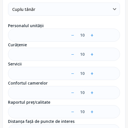
Personalul unității
−
+
10
Curățenie
−
+
10
Servicii
−
+
10
Confortul camerelor
−
+
10
Raportul preț/calitate
−
+
10
Distanța față de puncte de interes