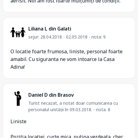
aerisit. Noi am fost foarte mulțumiți de condiții.
Liliana L din Galati
sejur: 28.04.2018 - 02.05.2018 - nota: 9
O locatie foarte frumosa, liniste, personal foarte
amabil. Cu siguranta ne vom intoarce la Casa
Adina!
Daniel D din Brasov
Turist necazat, a notat doar comunicarea cu
personalul unității în 09.03.2018. - nota: 8
Liniste
Pozitia locatiei, curte mica, putina verdeata, chec