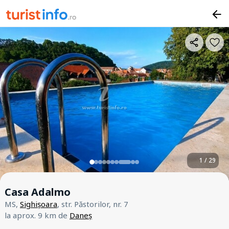
1 / 29
Casa Adalmo
MS,
Sighișoara
, str. Păstorilor, nr. 7
la aprox. 9 km de
Daneș