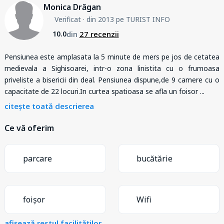
Monica Drăgan
Verificat
· din 2013 pe TURIST INFO
din
27 recenzii
10.0
Pensiunea este amplasata la 5 minute de mers pe jos de cetatea
medievala a Sighisoarei, intr-o zona linistita cu o frumoasa
priveliste a bisericii din deal. Pensiunea dispune,de 9 camere cu o
capacitate de 22 locuri.In curtea spatioasa se afla un foisor
...
citește toată descrierea
Ce vă oferim
parcare
bucătărie
foișor
Wifi
afișează restul facilităților