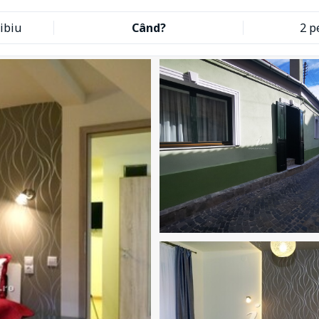
ibiu
Când?
2 p