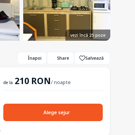
vezi încă 25 poze
Înapoi
Share
Salvează
210 RON
/ noapte
de la
Alege sejur
3