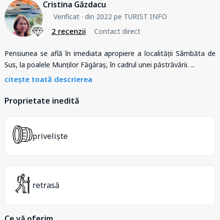
Cristina Găzdacu
Verificat
· din 2022 pe TURIST INFO
2 recenzii
Contact direct
Pensiunea se află în imediata apropiere a localității Sâmbăta de
Sus, la poalele Munților Făgăraș, în cadrul unei păstrăvării.
...
citește toată descrierea
Proprietate inedită
priveliște
retrasă
Ce vă oferim