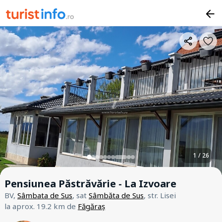
1 / 26
Pensiunea Păstrăvărie - La Izvoare
BV,
Sâmbata de Sus
, sat
Sâmbăta de Sus
, str. Lisei
la aprox. 19.2 km de
Făgăraș