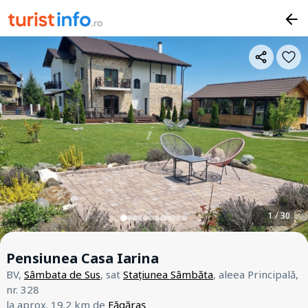
1 / 30
Pensiunea Casa Iarina
BV,
Sâmbata de Sus
, sat
Stațiunea Sâmbăta
, aleea Principală,
nr. 328
la aprox. 19.2 km de
Făgăraș