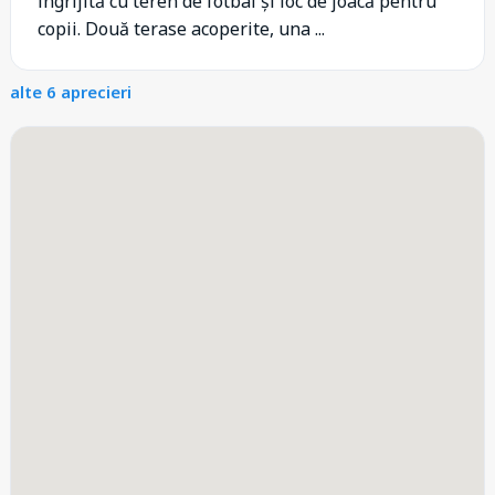
îngrijită cu teren de fotbal și loc de joacă pentru
copii. Două terase acoperite, una ...
alte 6 aprecieri