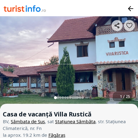
1 / 25
Casa de vacanță Villa Rustică
BV,
Sâmbata de Sus
, sat
Stațiunea Sâmbăta
, str. Stațiunea
Climaterică, nr. Fn
la aprox. 19.2 km de
Făgăraș