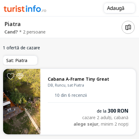
Adaugă
Piatra
Cand?
* 2 persoane
1 ofertă de cazare
Sat: Piatra
Cabana A-Frame Tiny Great
DB, Runcu, sat Piatra
10 din 6 recenzii
300 RON
de la
cazare 2 adulți, cabană
alege sejur
, minim 2 nopți