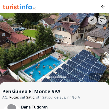
1 / 23
Pensiunea El Monte SPA
AG,
Rucăr
, sat
Sătic
, str. Săticul de Sus, nr. 80 A
Dana Tudoran