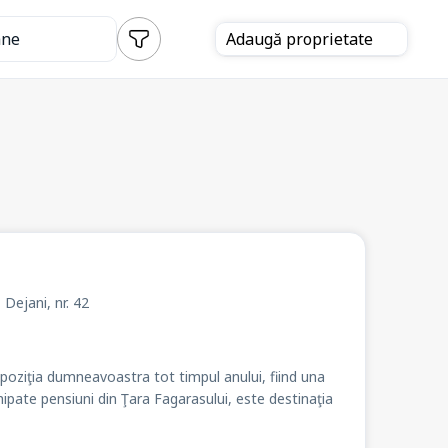
ane
Adaugă
proprietate
ă Dejani
, nr. 42
spoziţia dumneavoastra tot timpul anului, fiind una
ipate pensiuni din Ţara Fagarasului, este destinaţia