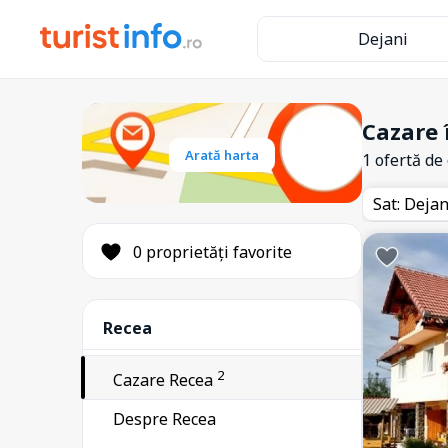
Dejani
1
Beclean
1
Bod
Cazare 
284
Arată harta
Bran
1 ofertă de
182
Brașov
Sat: Deja
12
Cristian
0 proprietăți favorite
17
Drăguș
1
Feldioara
81
Recea
Fundata
2
Făgăraș
2
Cazare Recea
4
Ghimbav
Despre Recea
3
Holbav