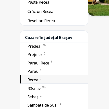
Paște Recea
9
Lisa
Crăciun Recea
376
Moieciu
6
Revelion Recea
Plaiul Foii
17
Poiana Brașov
49
Cazare în județul Brașov
Poiana Mărului
92
Predeal
5
Prejmer
6
Pâraul Rece
1
Părău
2
Recea
98
Râșnov
2
Sebeș
54
Sâmbata de Sus