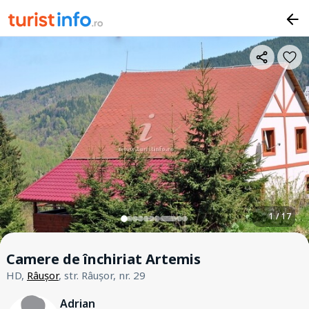
1 / 17
Camere de închiriat Artemis
HD,
Râușor
, str. Râușor, nr. 29
Adrian