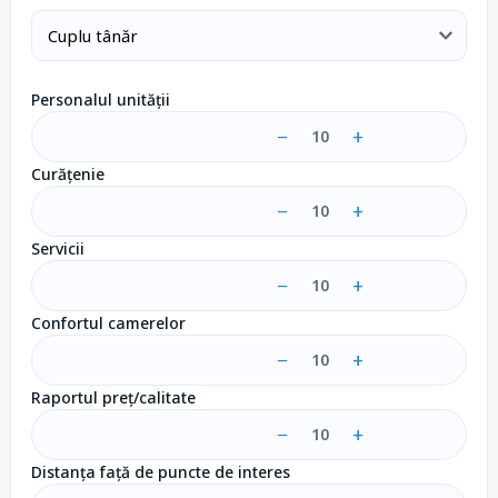
Personalul unității
−
+
10
Curățenie
−
+
10
Servicii
−
+
10
Confortul camerelor
−
+
10
Raportul preț/calitate
−
+
10
Distanța față de puncte de interes