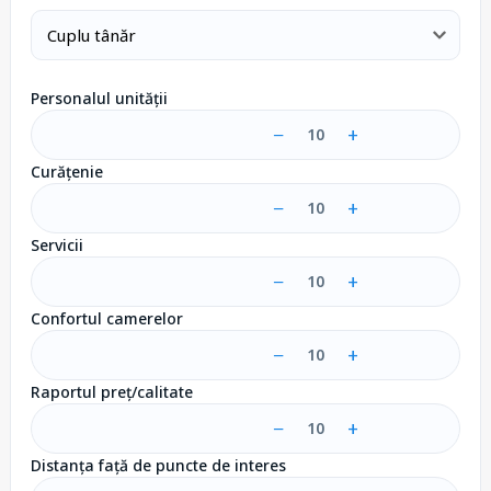
Personalul unității
−
+
10
Curățenie
−
+
10
Servicii
−
+
10
Confortul camerelor
−
+
10
Raportul preț/calitate
−
+
10
Distanța față de puncte de interes