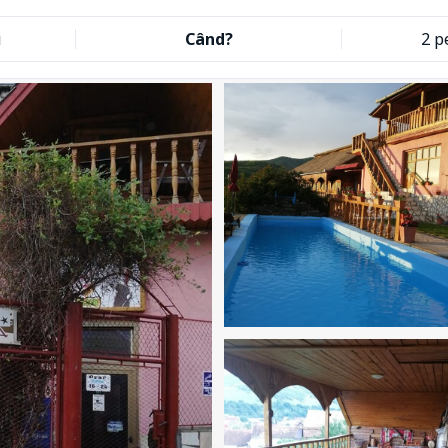
i
Când?
2 p