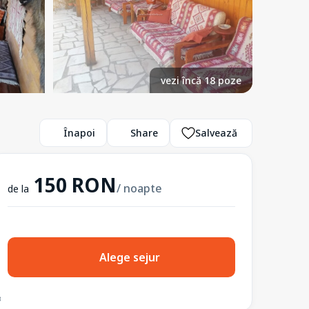
vezi încă 18 poze
Înapoi
Share
Salvează
150 RON
/ noapte
de la
Alege sejur
3