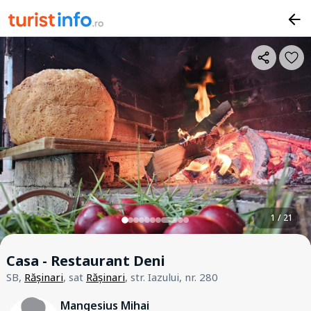
1 / 21
Casa - Restaurant Deni
SB,
Rășinari
, sat
Rășinari
, str. Iazului, nr. 280
Mangesius Mihai