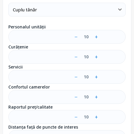
Personalul unității
−
+
10
Curățenie
−
+
10
Servicii
−
+
10
Confortul camerelor
−
+
10
Raportul preț/calitate
−
+
10
Distanța față de puncte de interes