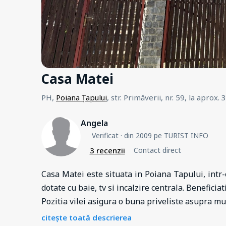
Casa Matei
PH,
Poiana Țapului
, str. Primăverii, nr. 59
,
la aprox.
Angela
Verificat
· din 2009 pe TURIST INFO
3 recenzii
Contact direct
Casa Matei este situata in Poiana Tapului, intr-
dotate cu baie, tv si incalzire centrala. Benefici
Pozitia vilei asigura o buna priveliste asupra m
citește toată descrierea