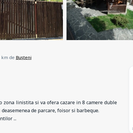
 3 km de
Bușteni
o zona linistita si va ofera cazare in 8 camere duble
ati deasemenea de parcare, foisor si barbeque.
untilor
...