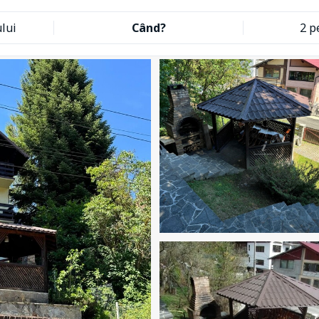
lui
Când?
2 p