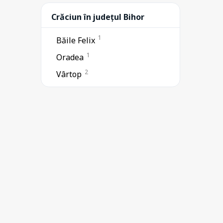
Crăciun în județul Bihor
1
Băile Felix
1
Oradea
2
Vârtop