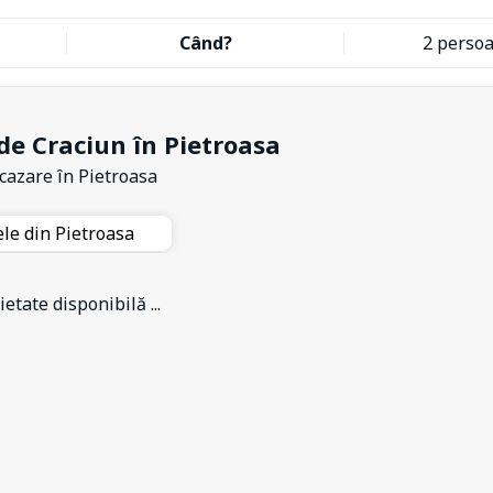
Când?
2 perso
de Craciun în Pietroasa
 cazare
în Pietroasa
ele din Pietroasa
etate disponibilă ...