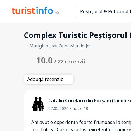
Complex Turistic Peștișorul
Murighiol, sat Dunavățu de Jos
10.0
/ 22 recenzii
Adaugă recenzie
Catalin Curelaru din Focșani
(familie
02.05.2026 - nota: 10
Am avut o experiență foarte frumoasă la comp
Jos, Tulcea. Cazarea a fost excelentă – camere 