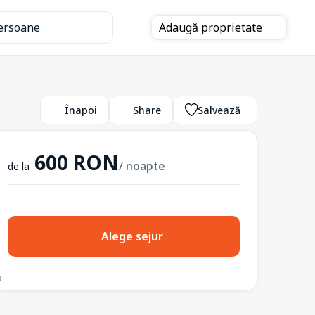
ersoane
Adaugă
proprietate
Înapoi
Share
Salvează
600 RON
/ noapte
de la
Alege sejur
3