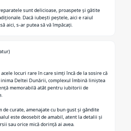
eparatele sunt delicioase, proaspete și gătite
diționale. Dacă iubești peștele, aici e raiul
ă aici, s-ar putea să vă împăcați.
atur)
cele locuri rare în care simți încă de la sosire că
 inima Deltei Dunării, complexul îmbină liniștea
ență memorabilă atât pentru iubitorii de
e.
 de curate, amenajate cu bun gust și gândite
lul este deosebit de amabil, atent la detalii și
sii sau orice mică dorință ai avea.