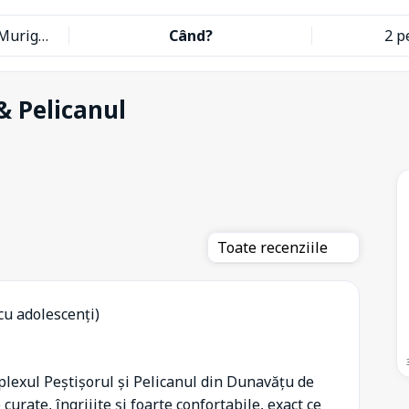
Peștișorul & Pelicanul Murighiol
Când?
2 p
 & Pelicanul
Toate recenziile
 cu adolescenți)
lexul Peștișorul și Pelicanul din Dunavățu de
curate, îngrijite și foarte confortabile, exact ce