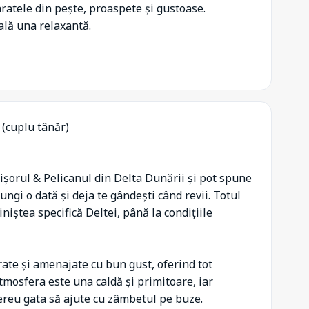
ratele din pește, proaspete și gustoase.
ală una relaxantă.
i
(cuplu tânăr)
șorul & Pelicanul din Delta Dunării și pot spune
ungi o dată și deja te gândești când revii. Totul
iniștea specifică Deltei, până la condițiile
ate și amenajate cu bun gust, oferind tot
tmosfera este una caldă și primitoare, iar
ereu gata să ajute cu zâmbetul pe buze.