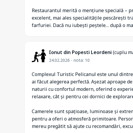
Restaurantul merită o mențiune specială – pr
excelent, mai ales specialitățile pescărești tra
farfuriei. Dacă nu iubești peștele… după o mas
Ionut din Popesti Leordeni
(cuplu m
24.02.2026 - nota: 10
Complexul Turistic Pelicanul este unul dintre a
ai făcut alegerea perfectă. Așezat aproape de
naturii cu confortul modern, oferind o experi
relaxare, cât și pentru cei dornici de explorar
Camerele sunt spațioase, luminoase și extrem
pentru a oferi o atmosferă primitoare. Persona
mereu pregătit să ajute cu recomandări, excur