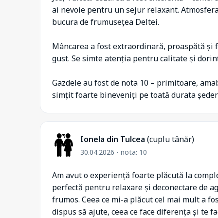
ai nevoie pentru un sejur relaxant. Atmosfera 
bucura de frumusețea Deltei.
Mâncarea a fost extraordinară, proaspătă și f
gust. Se simte atenția pentru calitate și dorin
Gazdele au fost de nota 10 – primitoare, amab
simțit foarte bineveniți pe toată durata șederi
Ionela din Tulcea
(cuplu tânăr)
30.04.2026 - nota: 10
Am avut o experiență foarte plăcută la complex
perfectă pentru relaxare și deconectare de agi
frumos. Ceea ce mi-a plăcut cel mai mult a fo
dispus să ajute, ceea ce face diferența și te f