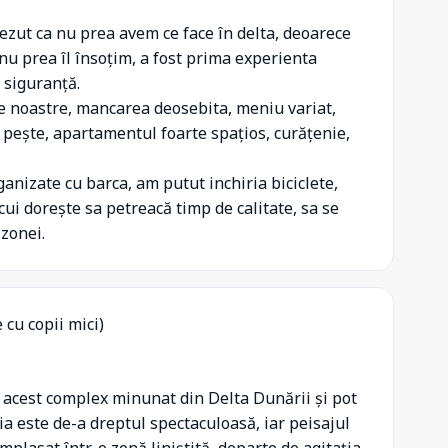
crezut ca nu prea avem ce face în delta, deoarece
 nu prea îl însoțim, a fost prima experienta
 siguranță.
le noastre, mancarea deosebita, meniu variat,
i pește, apartamentul foarte spațios, curățenie,
ganizate cu barca, am putut inchiria biciclete,
ui dorește sa petreacă timp de calitate, sa se
 zonei.
e cu copii mici)
la acest complex minunat din Delta Dunării și pot
ia este de-a dreptul spectaculoasă, iar peisajul
mplasat într-o zonă liniștită, departe de agitația