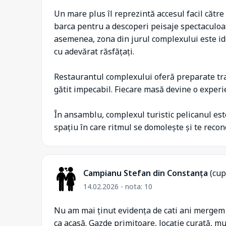
Un mare plus îl reprezintă accesul facil către 
barca pentru a descoperi peisaje spectaculoas
asemenea, zona din jurul complexului este ide
cu adevărat răsfățați.
Restaurantul complexului oferă preparate trad
gătit impecabil. Fiecare masă devine o exper
În ansamblu, complexul turistic pelicanul este
spațiu în care ritmul se domolește și te recon
Campianu Stefan din Constanța
(cup
14.02.2026 - nota: 10
Nu am mai ținut evidența de cati ani mergem î
ca acasă. Gazde primitoare, locație curată, mul