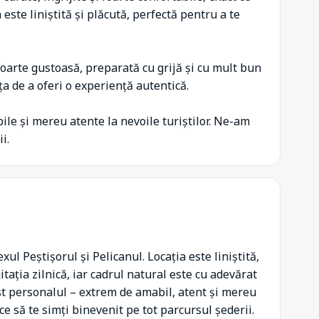
este liniștită și plăcută, perfectă pentru a te
oarte gustoasă, preparată cu grijă și cu mult bun
ța de a oferi o experiență autentică.
ile și mereu atente la nevoile turiștilor. Ne-am
i.
ul Peștișorul și Pelicanul. Locația este liniștită,
tația zilnică, iar cadrul natural este cu adevărat
st personalul – extrem de amabil, atent și mereu
ace să te simți binevenit pe tot parcursul șederii.