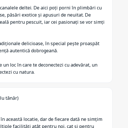
canalele deltei. De aici poți porni în plimbări cu
e, păsări exotice și apusuri de neuitat. De
ală pentru pescuit, iar cei pasionați se vor simți
iționale delicioase, în special pește proaspăt
iență autentică dobrogeană.
 un loc în care te deconectezi cu adevărat, un
ectezi cu natura.
lu tânăr)
n această locatie, dar de fiecare dată ne simțim
tiple facilități atât pentru noi, cat și pentru