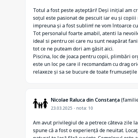
Totul a fost peste așteptări! Deși inițial am 
soțul este pasionat de pescuit iar eu și copiii
impreuna și a fost sublim! ne vom întoarce cu
Tot personalul foarte amabil, atenti la nevoi
ideal si pentru cei care nu sunt neapărat fan
tot ce ne puteam dori am găsit aici.
Piscina, loc de joaca pentru copii, plimbări or
este un loc pe care il recomandam cu drag oric
relaxeze și sa se bucure de toate frumusețile
Nicolae Raluca din Constanța
(famili
23.03.2025 - nota: 10
Am avut privilegiul de a petrece câteva zile 
spune că a fost o experiență de neuitat. Locaț
natural te lasă fără cuvinte. Complexul este a