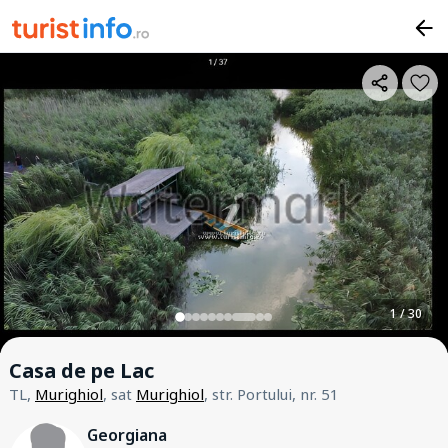
1 / 30
Casa de pe Lac
TL,
Murighiol
, sat
Murighiol
, str. Portului, nr. 51
Georgiana