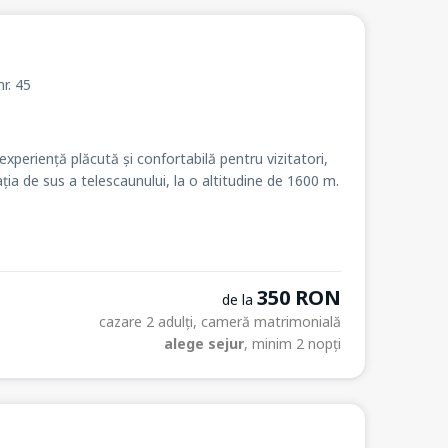
nr. 45
periență plăcută și confortabilă pentru vizitatori,
ția de sus a telescaunului, la o altitudine de 1600 m.
350 RON
de la
cazare 2 adulți, cameră matrimonială
alege sejur
, minim 2 nopți