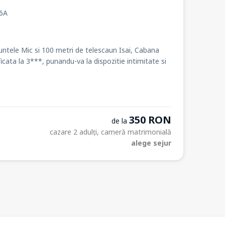
16A
 Muntele Mic si 100 metri de telescaun Isai, Cabana
ficata la 3***, punandu-va la dispozitie intimitate si
350 RON
de la
cazare 2 adulți, cameră matrimonială
alege sejur