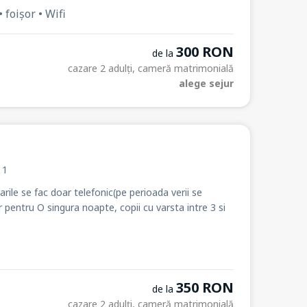
 foișor • Wifi
300 RON
de la
cazare 2 adulți, cameră matrimonială
alege sejur
. 1
arile se fac doar telefonic(pe perioada verii se
r pentru O singura noapte, copii cu varsta intre 3 si
350 RON
de la
cazare 2 adulți, cameră matrimonială