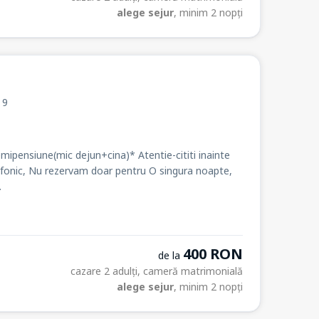
alege sejur
, minim 2 nopți
. 9
ipensiune(mic dejun+cina)* Atentie-cititi inainte
lefonic, Nu rezervam doar pentru O singura noapte,
.
400 RON
de la
cazare 2 adulți, cameră matrimonială
alege sejur
, minim 2 nopți