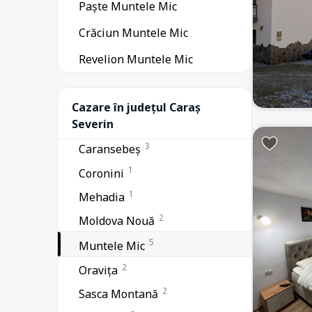
Paște Muntele Mic
1
Anina
Crăciun Muntele Mic
1
Bazias
Revelion Muntele Mic
6
Berzasca
1
Brebu Nou
Cazare în județul Caraș
58
Severin
Băile Herculane
3
Caransebeș
1
Coronini
1
Mehadia
2
Moldova Nouă
5
Muntele Mic
2
Oravița
2
Sasca Montană