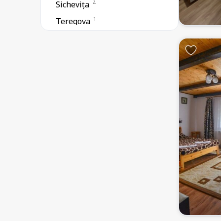
2
Sichevița
1
Teregova
1
Topleț
7
Văliug Crivaia
13
Zăvoi