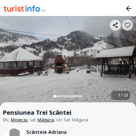
1 / 23
Pensiunea Trei Scântei
BV,
Moieciu
, sat
Măgura
, str. Sat Măgura
Scânteie Adriana