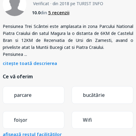
Verificat
· din 2018 pe TURIST INFO
din
5 recenzii
10.0
Pensiunea Trei Scântei este amplasata in zona Parcului National
Piatra Craiului din satul Magura la o distanta de 6KM de Castelul
Bran si 12KM de Rezervatia de Ursi din Zarnesti, avand o
priveliste atat la Muntii Bucegi cat si Piatra Craiului.
Pensiunea
...
citește toată descrierea
Ce vă oferim
parcare
bucătărie
foișor
Wifi
afișează restul facilităților