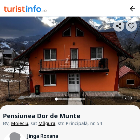
1 / 30
Pensiunea Dor de Munte
BV,
Moieciu
, sat
Măgura
, str. Principală, nr. 54
Jinga Roxana