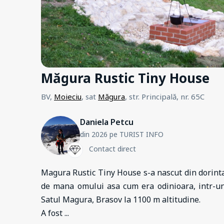
Măgura Rustic Tiny House
BV,
Moieciu
, sat
Măgura
, str. Principală, nr. 65C
Daniela Petcu
din 2026 pe TURIST INFO
Contact direct
Magura Rustic Tiny House s-a nascut din dorinta d
de mana omului asa cum era odinioara, intr-un 
Satul Magura, Brasov la 1100 m altitudine.
A fost
...