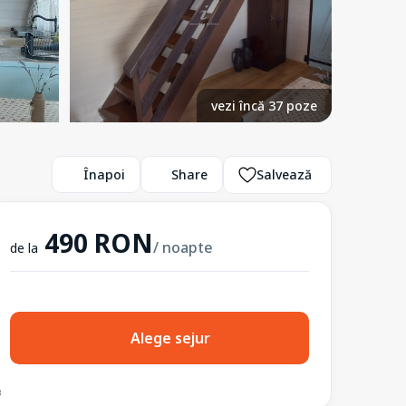
vezi încă 37 poze
Înapoi
Share
Salvează
490 RON
/ noapte
de la
Alege sejur
3