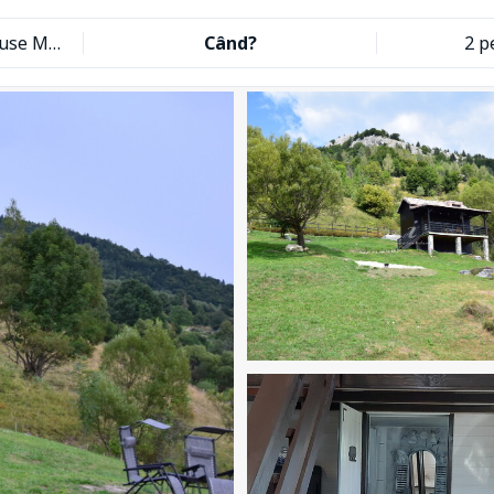
Măgura Rustic Tiny House Moieciu
Când?
2 p