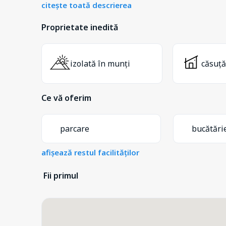
citește toată descrierea
Proprietate inedită
izolată în munți
căsuță
Ce vă oferim
parcare
bucătări
afișează restul facilităților
Fii primul