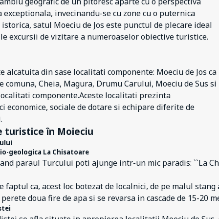
amblu geografic de un pitoresc aparte cu o perspectiva
a exceptionala, invecinandu-se cu zone cu o puternica
 istorica, satul Moeciu de Jos este punctul de plecare ideal
le excursii de vizitare a numeroaselor obiective turistice.
e alcatuita din sase localitati componente: Moeciu de Jos ca
de comuna, Cheia, Magura, Drumu Carului, Moeciu de Sus si
localitati componente.Aceste localitati prezinta
ici economice, sociale de dotare si echipare diferite de
.
 turistice în Moieciu
ului
io-geologica La Chisatoare
d paraul Turcului poti ajunge intr-un mic paradis: ``La Chi
e faptul ca, acest loc botezat de localnici, de pe malul stang
 perete doua fire de apa si se revarsa in cascade de 15-20 me
stei