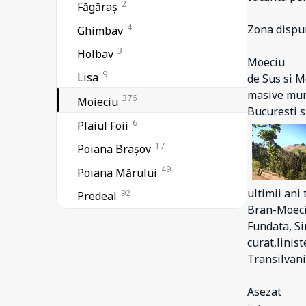
2
Făgăraș
4
Zona dispun
Ghimbav
3
Holbav
Moeciu
9
Lisa
de Sus si M
masive munt
376
Moieciu
Bucuresti s
6
Plaiul Foii
17
Poiana Brașov
49
Poiana Mărului
ultimii ani
92
Predeal
Bran-Moeciu
5
Prejmer
Fundata, Si
6
curat,linist
Pâraul Rece
Transilvan
1
Părău
2
Recea
Asezat