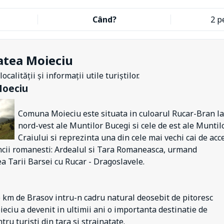
Când?
2 p
atea Moieciu
ocalității și informații utile turiștilor.
Moeciu
Comuna Moieciu este situata in culoarul Rucar-Bran la
nord-vest ale Muntilor Bucegi si cele de est ale Muntil
Craiului si reprezinta una din cele mai vechi cai de acce
ncii romanesti: Ardealul si Tara Romaneasca, urmand
 Tarii Barsei cu Rucar - Dragoslavele.
 km de Brasov intru-n cadru natural deosebit de pitoresc
ciu a devenit in ultimii ani o importanta destinatie de
ru turisti din tara si strainatate.