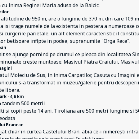
 cu Inima Reginei Maria adusa de la Balcic.
cilor
o altitudine de 950 m, are o lungime de 370 m, din care 109 m 
 isi trage numele de la existenta in pestera a numeroase colon
si curgerile parietale, un alt element caracteristic il consti
or betisoare infipte in podea, supranumite "Orga Rece".
ban
hit se ajunge pornind pe drumul ce pleaca din localitatea Si
 minunate creste muntoase: Masivul Piatra Craiului, Masivu
magini
satul Moieciu de Sus, in inima Carpatilor, Casuta cu Imagini e
unicului s-a transformat in muzeu/galerie pentru descoperirea
te libera.
rk - 4,6 km
n tandem 500 metrii
ti si copii peste 14 ani. Tiroliana are 500 metri lungime si 5
eodata
lui Branean
at chiar în curtea Castelului Bran, abia ce-i nimerești int