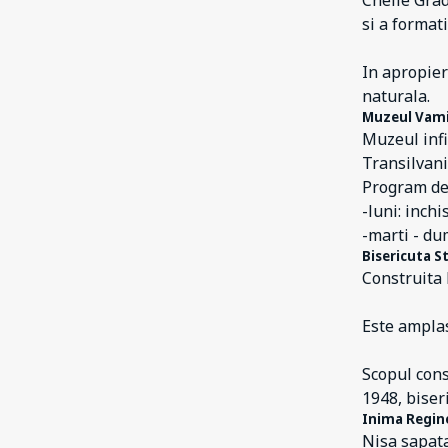
Cheile Grad
10
Viștea
si a format
3
Vulcan
In apropier
62
Zărnești
naturala.
2
Șinca
Muzeul Vami
Muzeul infi
50
Șinca Nouă
Transilvani
Program de 
-luni: inchi
-marti - dum
Bisericuta St
Construita l
Este amplas
Scopul cons
1948, biser
Inima Regin
Nisa sapata