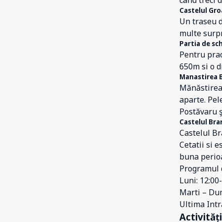
când treci d
Castelul Gro
Un traseu d
multe surpr
Partia de sc
Pentru prac
650m si o d
Manastirea 
Mănăstirea 
aparte. Pel
Postăvaru ş
Castelul Bra
Castelul Br
Cetatii si e
buna perioa
Programul d
Luni: 12:00
Marti – Dum
Ultima Intr
Activităț