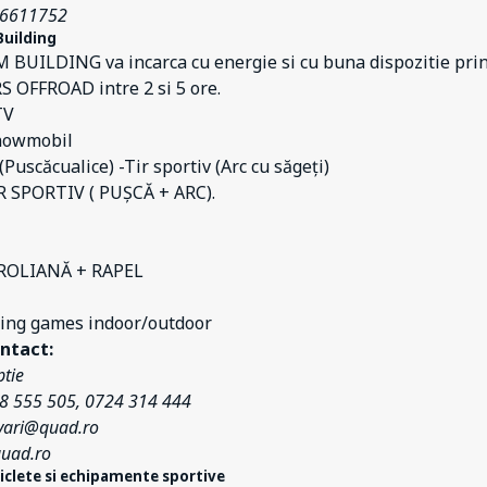
26611752
uilding
BUILDING va incarca cu energie si cu buna dispozitie prin 
 OFFROAD intre 2 si 5 ore.
TV
Snowmobil
(Puscăcualice) -Tir sportiv (Arc cu săgeți)
 SPORTIV ( PUȘCĂ + ARC).
ROLIANĂ + RAPEL
ing games indoor/outdoor
ntact:
tie
88 555 505, 0724 314 444
rvari@quad.ro
uad.ro
iciclete si echipamente sportive