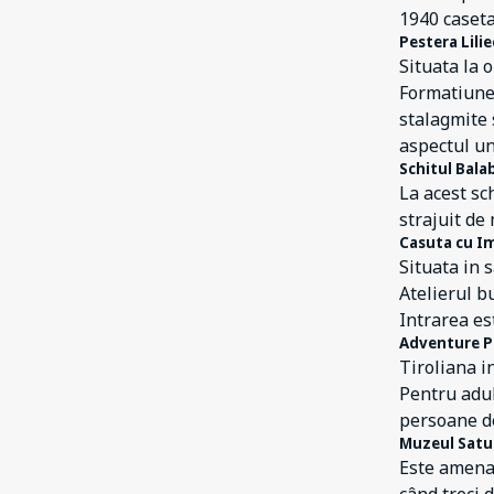
1940 caseta
Pestera Lilie
Situata la 
Formatiunea
stalagmite 
aspectul un
Schitul Bala
La acest sc
strajuit de
Casuta cu I
Situata in 
Atelierul b
Intrarea es
Adventure Pa
Tiroliana i
Pentru adul
persoane d
Muzeul Satu
Este amenaj