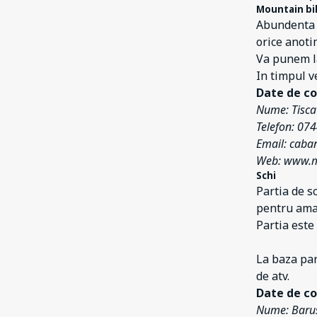
Mountain bi
Abundenta d
orice anoti
Va punem la
In timpul v
Date de co
Nume: Tisc
Telefon: 07
Email: cab
Web: www.m
Schi
Partia de s
pentru amat
Partia este
La baza par
de atv.
Date de co
Nume: Baru