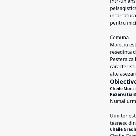
intr-un ans
98
Râșnov
peisagistic
2
Sebeș
incarcatura
pentru mici
54
Sâmbata de Sus
4
Sânpetru
Comuna
23
Moieciu est
Săcele
resedinta 
5
Timișu de Jos
Pestera ca 
1
Timișu de Sus
caracterist
alte asezari
8
Tohanu Nou
Obiective
2
Târlungeni
Cheile Moeci
Rezervatia B
1
Ucea
Numai urman
2
Valea Strâmbei
Uimitor est
13
Vama Buzăului
tasnesc din
1
Victoria
Cheile Gradi