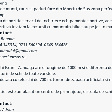
king
e munti, rauri si paduri face din Moeciu de Sus zona perfect
mp.
 dispozitie servicii de inchiriere echipamente sportive, ade
erii va invitam la excursii cu mountain-bike sau pe jos in ma
ntact:
a Bogdan
44 345314, 0731 560394, 0745 164426
anabradul@gmail.com
oeciudesus.ro
chi Bran - Zanoaga are o lungime de 1000 m si o diferenta de 
orii de schi de toate varstele.
 dotata cu teleschi de 700 m, tunuri de zapada artificiala si 
tiei este amplasat un centru de prim-ajutor, o scoala de schi
ntact:
s Adrian