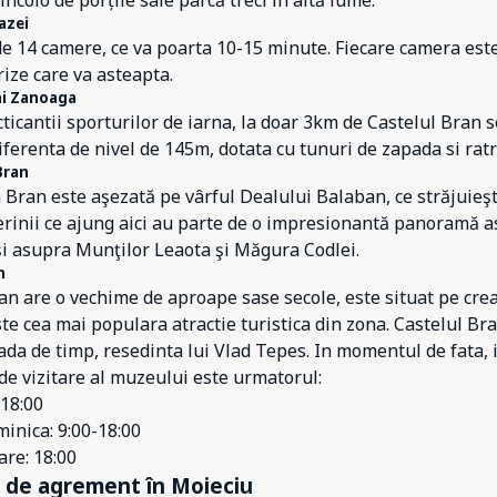
incolo de porțile sale parcă treci în altă lume.
azei
e 14 camere, ce va poarta 10-15 minute. Fiecare camera este 
ize care va asteapta.
hi Zanoaga
ticantii sporturilor de iarna, la doar 3km de Castelul Bran 
iferenta de nivel de 145m, dotata cu tunuri de zapada si ratr
Bran
Bran este aşezată pe vârful Dealului Balaban, ce străjuieşt
erinii ce ajung aici au parte de o impresionantă panoramă a
i asupra Munţilor Leaota şi Măgura Codlei.
n
an are o vechime de aproape sase secole, este situat pe crea
ste cea mai populara atractie turistica din zona. Castelul Bra
da de timp, resedinta lui Vlad Tepes. In momentul de fata,
e vizitare al muzeului este urmatorul:
-18:00
inica: 9:00-18:00
are: 18:00
i de agrement în Moieciu