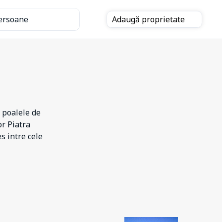
ersoane
Adaugă
proprietate
 poalele de
or Piatra
s intre cele