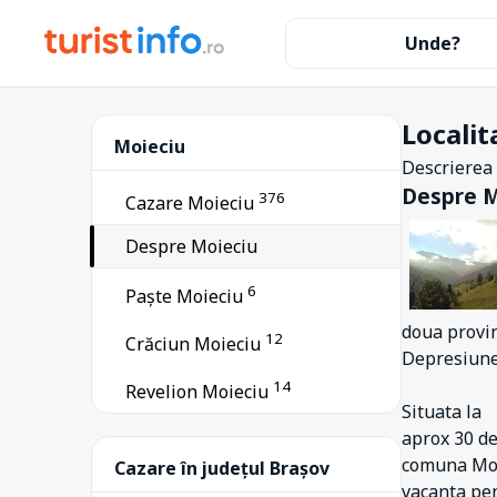
Unde?
Localit
Moieciu
Descrierea l
Despre 
376
1
Cazare Moieciu
Beclean
1
Bod
Despre Moieciu
284
Bran
6
Paște Moieciu
182
Brașov
doua provi
12
Crăciun Moieciu
12
Cristian
Depresiunea
14
17
Revelion Moieciu
Drăguș
Situata la
1
Feldioara
aprox 30 de
comuna Moie
81
Cazare în județul Brașov
Fundata
vacanta pent