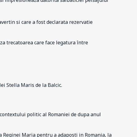
 si impresioneaza datorita salbaticiei peisajului
vertin si care a fost declarata rezervatie
za trecatoarea care face legatura între
ei Stella Maris de la Balcic.
a contextului politic al Romaniei de dupa anul
ca Reginei Maria pentru a adaposti in Romania, la