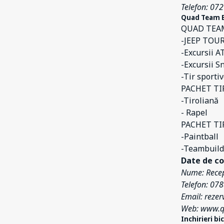
Telefon: 07
Quad Team B
QUAD TEAM 
-JEEP TOURS
-Excursii A
-Excursii 
-Tir sportiv
PACHET TIR
-Tiroliană
- Rapel
PACHET TI
-Paintball
-Teambuild
Date de co
Nume: Recep
Telefon: 07
Email: reze
Web: www.q
Inchirieri b