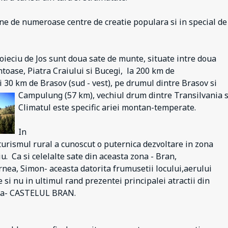
e de numeroase centre de creatie populara si in special de 
oieciu de Jos sunt doua sate de munte, situate intre doua
oase, Piatra Craiului si Bucegi, la 200 km de
i 30 km de Brasov (sud - vest), pe drumul dintre Brasov si
Campulung (57 km), vechiul drum dintre Transilvania s
Climatul este specific ariei montan-temperate.
In
 turismul rural a cunoscut o puternica dezvoltare in zona
. Ca si celelalte sate din aceasta zona - Bran,
rnea, Simon- aceasta datorita frumusetii locului,aerului
e si nu in ultimul rand prezentei principalei atractii din
ia- CASTELUL BRAN.