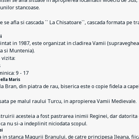
istei se afla situate in apropierea localitatii Moeciu de Sus,
iunilor stancoase.
e se afla si cascada `` La Chisatoare``, cascada formata pe tra
i
intat in 1987, este organizat in cladirea Vamii (supraveghea
a si Muntenia).
vizita:
s
inica: 9 - 17
ella Maris
a Bran, din piatra de rau, biserica este o copie fidela a capel
ata pe malul raului Turcu, in apropierea Vamii Medievale.
truirii acesteia a fost pastrarea inimii Reginei, dar datorit
ica nu si-a indeplinit niciodata scopul.
ei
 in stanca Magurii Branului, de catre principesa Ileana, fii