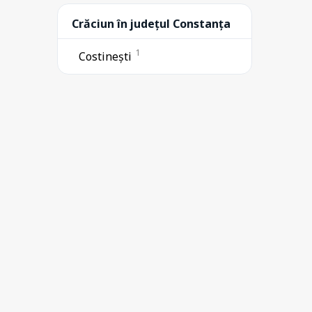
Crăciun în județul Constanța
1
Costinești