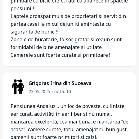
plimbare cu bicicletele, raul cu apa rece in spatele
pensiunii!
Laptele proaspat muls de proprietari si servit din
partea casei la micul dejun iti aminteste cu
siguranta de bunici!!!
Zonele de bucatarie, foisor, gratar si ceaun sunt
formidabil de bine amenajate si utilate.
Camerele sunt foarte curate si primitoare !
Grigoras Irina din Suceava
23.05.2025 - nota: 10
Pensiunea Andaluz… un loc de poveste, cu liniste,
aer curat, activități in aer liber si nu numai,
mâncarea excelentă, cea mai buna, e mancarea “de
acasa“, camere curate, totul amenajat cu bun gust,
oamenii sunt foarte primitori si calzi.