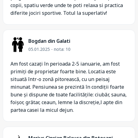
copii, spatiu verde unde te poti relaxa si practica
diferite jociri sportive. Totul la superlativ!
Bogdan din Galati
05.01.2025 - nota: 10
Am fost cazați în perioada 2-5 ianuarie, am fost
primiți de proprietar foarte bine. Locatia este
situată într-o zonă pitorească, cu un peisaj
minunat. Pensiunea se prezintă în condiții foarte
bune și dispune de toate facilitățile: ciubăr, sauna,
foișor, grătar, ceaun, lemne la discreție,l apte din
partea casei la micul dejun.
Marius Ciprian Balauca din Botoşani