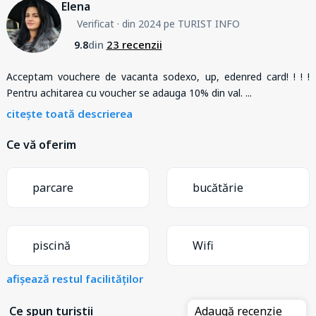
Elena
Verificat
· din 2024 pe TURIST INFO
din
23 recenzii
9.8
Acceptam vouchere de vacanta sodexo, up, edenred card! ! ! !
Pentru achitarea cu voucher se adauga 10% din val.
...
citește toată descrierea
Ce vă oferim
parcare
bucătărie
piscină
Wifi
afișează restul facilităților
Ce spun turiștii
Adaugă recenzie