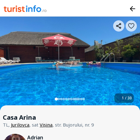
1 / 30
Casa Arina
TL,
Jurilovca
, sat
Vișina
, str. Bujorului, nr. 9
Adrian