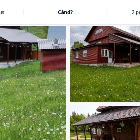
us
Când?
2 p