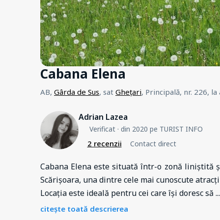
Cabana Elena
AB,
Gârda de Sus
, sat
Ghețari
, Principală, nr. 226
,
la
Adrian Lazea
Verificat
· din 2020 pe TURIST INFO
2 recenzii
Contact direct
Cabana Elena este situată într-o zonă liniștită 
Scărișoara, una dintre cele mai cunoscute atracți
Locația este ideală pentru cei care își doresc să
...
citește toată descrierea