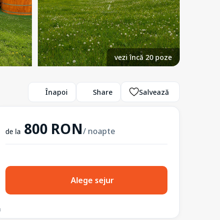
vezi încă 20 poze
Înapoi
Share
Salvează
800 RON
/ noapte
de la
Alege sejur
3