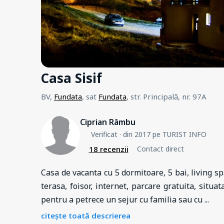
Casa Sisif
BV,
Fundata
, sat
Fundata
, str. Principală, nr. 97A
Ciprian Râmbu
Verificat
· din 2017 pe TURIST INFO
18 recenzii
Contact direct
Casa de vacanta cu 5 dormitoare, 5 bai, living sp
terasa, foisor, internet, parcare gratuita, situa
pentru a petrece un sejur cu familia sau cu
...
citește toată descrierea