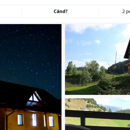
Când?
2 p