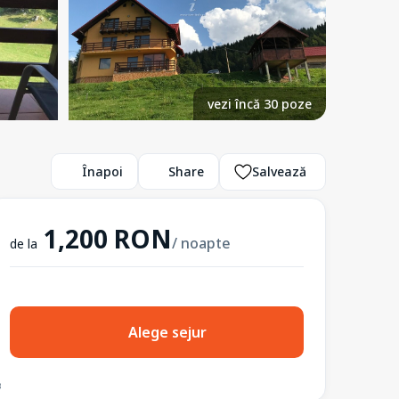
vezi încă 30 poze
Înapoi
Share
Salvează
1,200 RON
/ noapte
de la
Alege sejur
3