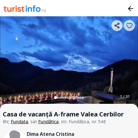
1 / 31
Casa de vacanță A-frame Valea Cerbilor
BV,
Fundata
, sat
Fundățica
, str. Fundățica, nr. 54E
Dima Atena Cristina