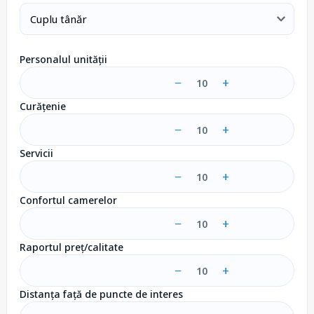
Personalul unității
−
+
10
Curățenie
−
+
10
Servicii
−
+
10
Confortul camerelor
−
+
10
Raportul preț/calitate
−
+
10
Distanța față de puncte de interes