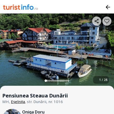
1 / 28
Pensiunea Steaua Dunării
MH,
Eșelnița
, str. Dunării, nr. 1016
Oniga Doru